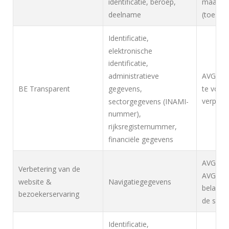
identificatie, beroep,
maatrege
deelname
(toeste
Identificatie,
elektronische
identificatie,
AVG, Art
administratieve
te voldo
BE Transparent
gegevens,
verplich
sectorgegevens (INAMI-
nummer),
rijksregisternummer,
financiële gegevens
AVG, Art
Verbetering van de
AVG, Art
website &
Navigatiegegevens
belang: 
bezoekerservaring
de site)
Identificatie,