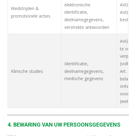
elektronische
AVG, Art
Wedstrijden &
identificatie,
AVG, Art
promotionele acties
deelnamegegevens,
bestaan
verstrekte antwoorden
AVG, Art
te voldo
verplicht
Identificatie,
(volksg
deelnamegegevens,
Klinische studies
Art. 6(1
medische gegevens
belang)
ontwikk
vooruitg
(wetens
4. BEWARING VAN UW PERSOONSGEGEVENS