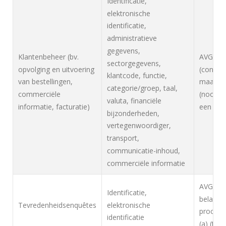
Identificatie,
elektronische
identificatie,
administratieve
gegevens,
Klantenbeheer (bv.
AVG, Art
sectorgegevens,
opvolging en uitvoering
(contrac
klantcode, functie,
van bestellingen,
maatrege
categorie/groep, taal,
commerciële
(noodza
valuta, financiële
informatie, facturatie)
een wett
bijzonderheden,
vertegenwoordiger,
transport,
communicatie-inhoud,
commerciële informatie
AVG, Art
Identificatie,
belang: 
elektronische
Tevredenheidsenquêtes
procesve
identificatie
(a) (to