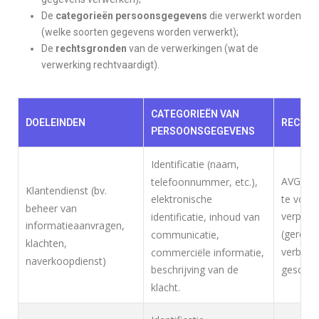
De
categorieën persoonsgegevens
die verwerkt worden
(welke soorten gegevens worden verwerkt);
De
rechtsgronden
van de verwerkingen (wat de
verwerking rechtvaardigt).
CATEGORIEËN VAN
DOELEINDEN
RECHT
PERSOONSGEGEVENS
Identificatie (naam,
AVG, Art
telefoonnummer, etc.),
Klantendienst (bv.
te voldo
elektronische
beheer van
verplicht
identificatie, inhoud van
informatieaanvragen,
(gerecht
communicatie,
klachten,
verbeter
commerciële informatie,
naverkoopdienst)
geschil
beschrijving van de
klacht.