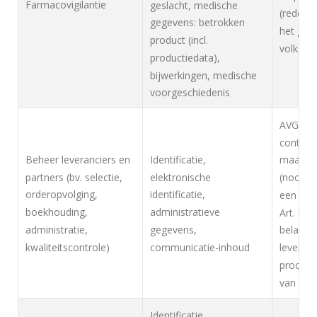
Farmacovigilantie
geslacht, medische
(redene
gegevens: betrokken
het geb
product (incl.
volksge
productiedata),
bijwerkingen, medische
voorgeschiedenis
AVG, Art
contract
Beheer leveranciers en
Identificatie,
maatrege
partners (bv. selectie,
elektronische
(noodza
orderopvolging,
identificatie,
een wett
boekhouding,
administratieve
Art. 6(1
administratie,
gegevens,
belang: 
kwaliteitscontrole)
communicatie-inhoud
leveranc
procesv
van de 
Identificatie,