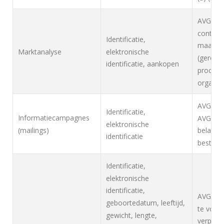
AVG, Art
contract
Identificatie,
maatrege
elektronische
Marktanalyse
(gerecht
identificatie, aankopen
procesve
organisa
AVG, Art
Identificatie,
Informatiecampagnes
AVG, Art
elektronische
(mailings)
belang: 
identificatie
bestaan
Identificatie,
elektronische
identificatie,
AVG, Art
geboortedatum, leeftijd,
te voldo
gewicht, lengte,
verplicht