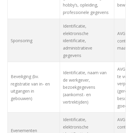
hobby’s, opleiding,
bewarin
professionele gegevens
Identificatie,
elektronische
AVG, Art
Sponsoring
identificatie,
contract
administratieve
maatreg
gegevens
AVG, Art
Identificatie, naam van
te voldo
Beveiliging (bv.
de werkgever,
verplicht
registratie van in- en
bezoekgegevens
(gerecht
uitgangen in
(aankomst- en
bescher
gebouwen)
vertrektijden)
goedere
Identificatie,
AVG, Art
elektronische
contract
Evenementen