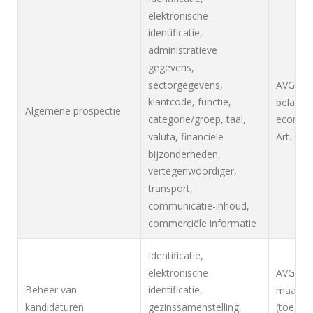
elektronische
identificatie,
administratieve
gegevens,
sectorgegevens,
AVG, Art
klantcode, functie,
belang:
Algemene prospectie
categorie/groep, taal,
economi
valuta, financiële
Art. 6(1
bijzonderheden,
vertegenwoordiger,
transport,
communicatie-inhoud,
commerciële informatie
Identificatie,
elektronische
AVG, Art
Beheer van
identificatie,
maatrege
kandidaturen
gezinssamenstelling,
(toeste