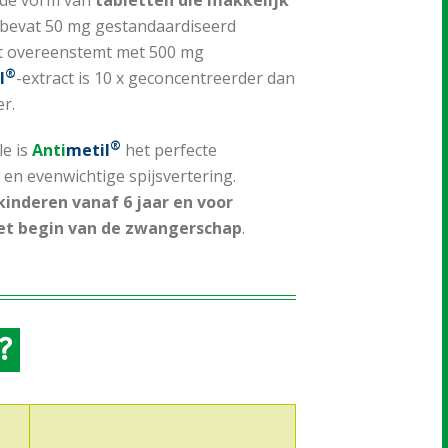
 de vorm van
tabletten die makkelijk
et bevat 50 mg gestandaardiseerd
t overeenstemt met 500 mg
®
l
-extract is 10 x geconcentreerder dan
r.
®
le is
Anti
metil
het perfecte
en evenwichtige spijsvertering.
 kinderen vanaf 6 jaar en voor
et begin van de zwangerschap
.
?