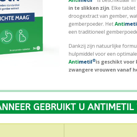
Anti
metil
is beschikbaar in
in te slikken zijn
. Elke tabl
droogextract van gember, wa
gemberpoeder. Het
Anti
meti
een traditioneel gemberpoede
Dankzij zijn natuurlijke formu
hulpmiddel voor een optimale 
®
Anti
metil
is geschikt voor
zwangere vrouwen vanaf h
NNEER GEBRUIKT U ANTIMETIL 